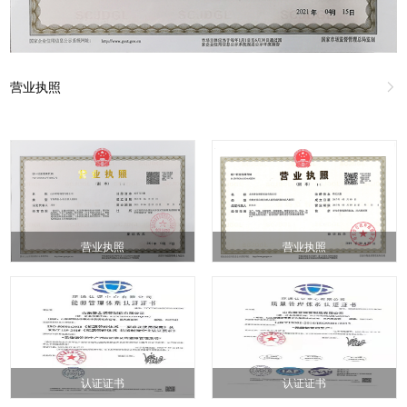
营业执照

营业执照
营业执照
认证证书
认证证书