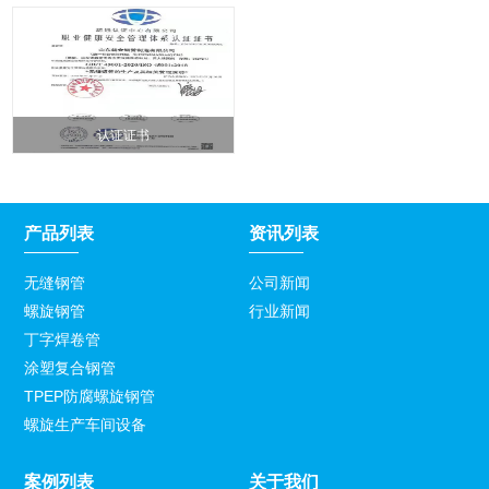
认证证书
产品列表
资讯列表
无缝钢管
公司新闻
螺旋钢管
行业新闻
丁字焊卷管
涂塑复合钢管
TPEP防腐螺旋钢管
螺旋生产车间设备
案例列表
关于我们