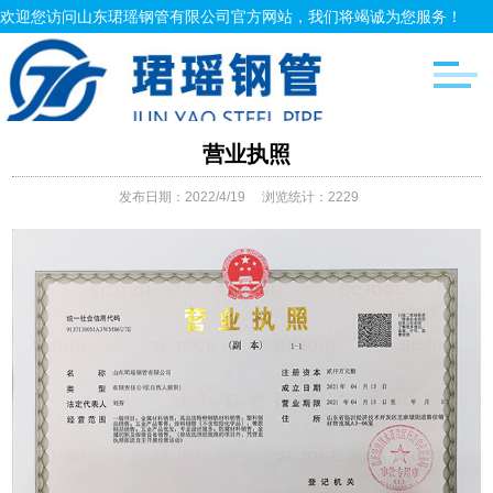
欢迎您访问山东珺瑶钢管有限公司官方网站，我们将竭诚为您服务！
仓储车间展示
施工案例展示
荣誉资质
营业执照
发布日期：2022/4/19
浏览统计：2229